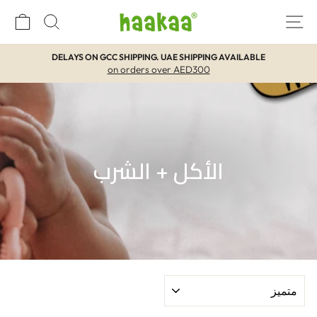
خطي
التنقل في الموقع
بحث
ال
لمحتوي
DELAYS ON GCC SHIPPING. UAE SHIPPING AVAILABLE
on orders over AED300
توقيف
مؤقت
لعرض
الشرائح
الأكل + الشرب
تصنيف